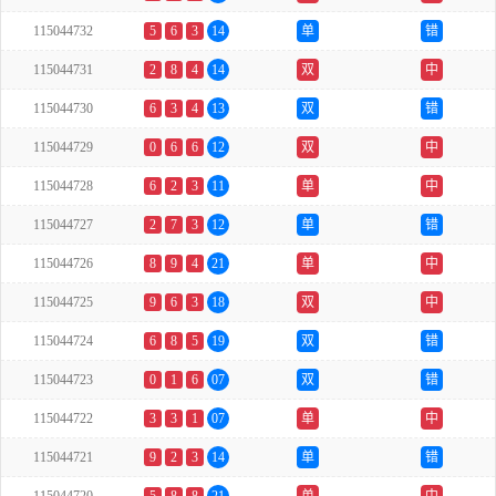
115044732
5
6
3
14
单
错
115044731
2
8
4
14
双
中
115044730
6
3
4
13
双
错
115044729
0
6
6
12
双
中
115044728
6
2
3
11
单
中
115044727
2
7
3
12
单
错
115044726
8
9
4
21
单
中
115044725
9
6
3
18
双
中
115044724
6
8
5
19
双
错
115044723
0
1
6
07
双
错
115044722
3
3
1
07
单
中
115044721
9
2
3
14
单
错