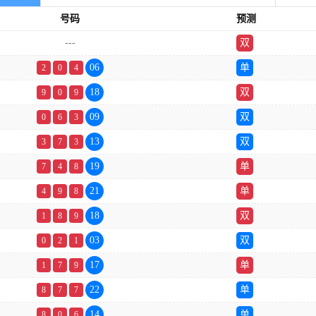
号码
预测
---
双
06
单
2
0
4
18
双
9
0
9
09
双
0
6
3
13
双
3
7
3
19
单
7
4
8
21
单
4
9
8
18
双
1
8
9
03
双
0
2
1
17
单
1
7
9
22
单
8
7
7
14
单
8
0
6