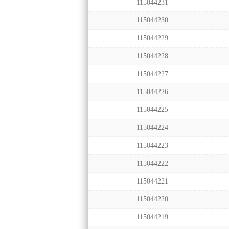
115044231
115044230
115044229
115044228
115044227
115044226
115044225
115044224
115044223
115044222
115044221
115044220
115044219