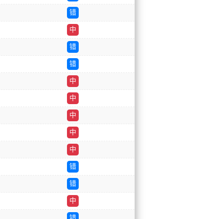
错
中
错
错
中
中
中
中
中
错
错
中
错