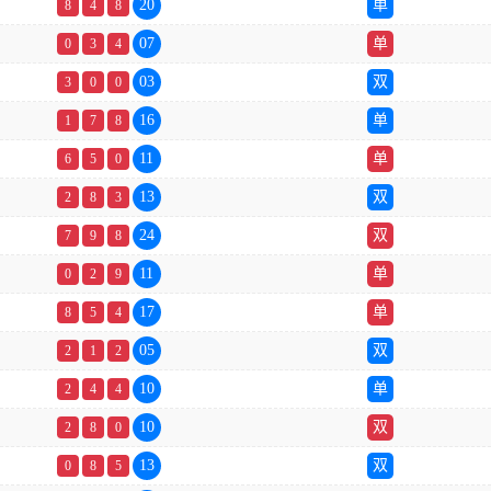
20
单
8
4
8
07
单
0
3
4
03
双
3
0
0
16
单
1
7
8
11
单
6
5
0
13
双
2
8
3
24
双
7
9
8
11
单
0
2
9
17
单
8
5
4
05
双
2
1
2
10
单
2
4
4
10
双
2
8
0
13
双
0
8
5