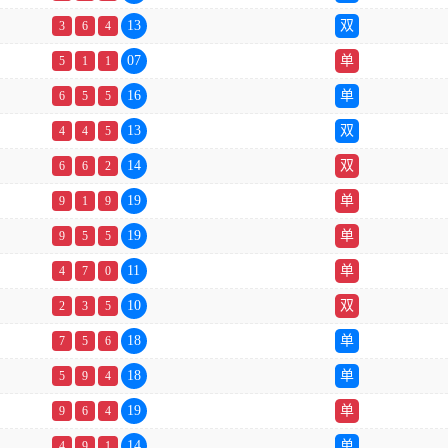
13
双
3
6
4
07
单
5
1
1
16
单
6
5
5
13
双
4
4
5
14
双
6
6
2
19
单
9
1
9
19
单
9
5
5
11
单
4
7
0
10
双
2
3
5
18
单
7
5
6
18
单
5
9
4
19
单
9
6
4
14
单
4
9
1