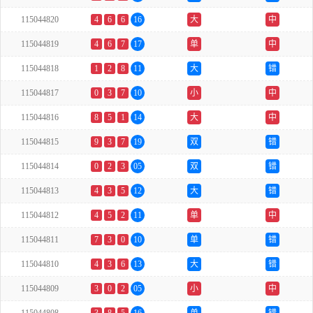
115044820
4
6
6
16
大
中
115044819
4
6
7
17
单
中
115044818
1
2
8
11
大
错
115044817
0
3
7
10
小
中
115044816
8
5
1
14
大
中
115044815
9
3
7
19
双
错
115044814
0
2
3
05
双
错
115044813
4
3
5
12
大
错
115044812
4
5
2
11
单
中
115044811
7
3
0
10
单
错
115044810
4
3
6
13
大
错
115044809
3
0
2
05
小
中