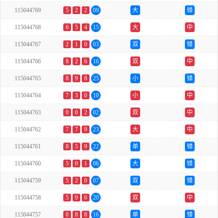
115044769
5
2
2
09
大
错
115044768
6
5
4
15
大
中
115044767
2
1
0
03
双
错
115044766
8
2
6
16
双
中
115044765
8
9
8
25
小
错
115044764
7
3
0
10
小
中
115044763
0
0
2
02
双
中
115044762
7
7
9
23
大
中
115044761
8
5
9
22
单
错
115044760
5
0
1
06
大
错
115044759
5
2
0
07
双
错
115044758
5
9
6
20
双
中
115044757
0
8
8
16
单
错