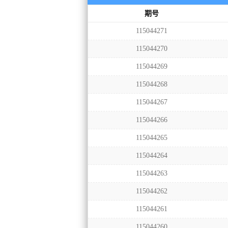
期号
115044271
115044270
115044269
115044268
115044267
115044266
115044265
115044264
115044263
115044262
115044261
115044260