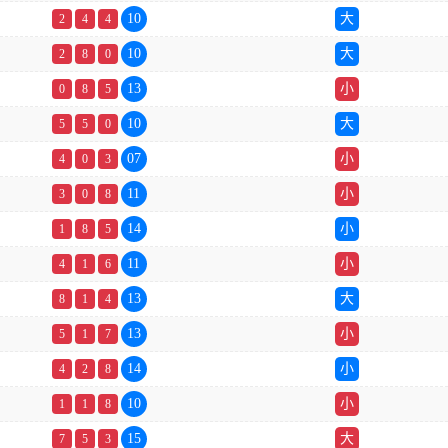
10
大
2
4
4
10
大
2
8
0
13
小
0
8
5
10
大
5
5
0
07
小
4
0
3
11
小
3
0
8
14
小
1
8
5
11
小
4
1
6
13
大
8
1
4
13
小
5
1
7
14
小
4
2
8
10
小
1
1
8
15
大
7
5
3