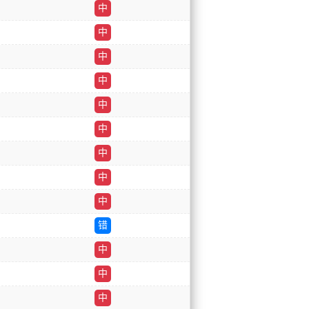
中
中
中
中
中
中
中
中
中
错
中
中
中