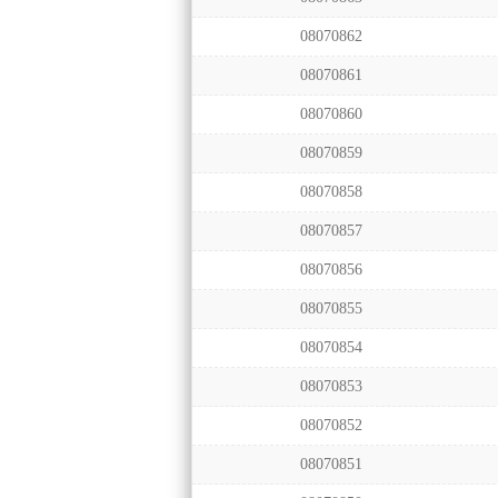
08070862
08070861
08070860
08070859
08070858
08070857
08070856
08070855
08070854
08070853
08070852
08070851