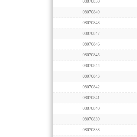
08070850
08070849
08070848
08070847
08070846
08070845
08070844
08070843
08070842
08070841
08070840
08070839
08070838