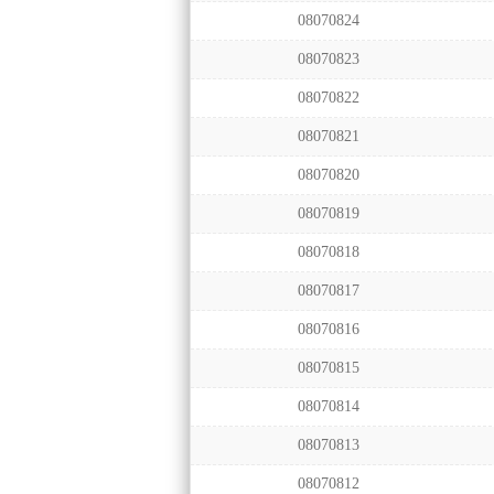
08070824
08070823
08070822
08070821
08070820
08070819
08070818
08070817
08070816
08070815
08070814
08070813
08070812