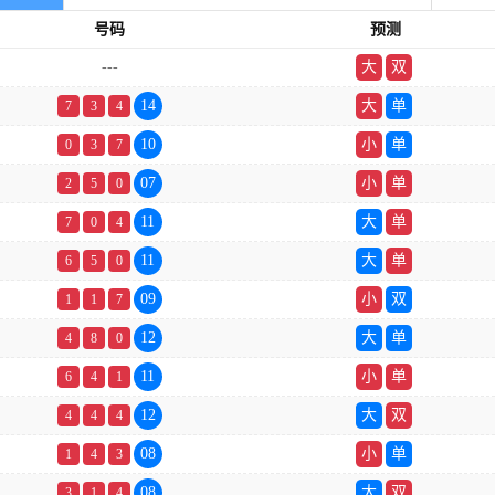
号码
预测
---
大
双
14
大
单
7
3
4
10
小
单
0
3
7
07
小
单
2
5
0
11
大
单
7
0
4
11
大
单
6
5
0
09
小
双
1
1
7
12
大
单
4
8
0
11
小
单
6
4
1
12
大
双
4
4
4
08
小
单
1
4
3
08
大
双
3
1
4