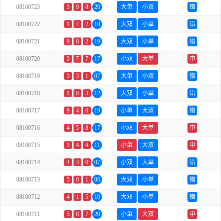
08100723
3
9
8
20
大单
小双
错
08100722
1
7
2
10
大双
小单
错
08100721
9
8
2
19
大双
小单
错
08100720
3
7
7
17
小双
大单
中
08100719
3
3
1
07
大单
小双
错
08100718
1
8
3
12
大双
小单
错
08100717
9
4
6
19
小单
大双
错
08100716
4
5
8
17
小双
大单
中
08100715
3
4
4
11
小单
大双
中
08100714
4
3
0
07
小双
大单
错
08100713
5
0
1
06
大双
小单
错
08100712
4
1
5
10
大双
小单
错
08100711
5
8
7
20
小单
大双
中