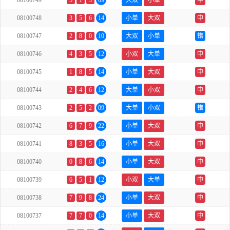
08100749
5
1
3
09
大双
小单
中
08100748
3
5
6
14
小单
大双
中
08100747
2
8
0
10
大双
小单
错
08100746
4
3
5
12
小双
大单
中
08100745
1
8
5
14
小单
大双
中
08100744
2
4
6
12
大单
小双
中
08100743
2
5
2
09
大单
小双
错
08100742
6
7
9
22
小单
大双
中
08100741
8
3
5
16
小单
大双
中
08100740
0
8
6
14
小单
大双
中
08100739
6
5
1
12
小双
大单
中
08100738
7
9
8
24
小单
大双
中
08100737
7
7
0
14
小单
大双
中