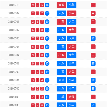
08100710
9
2
5
16
大双
小单
中
08100709
2
3
2
07
大双
小单
中
08100708
2
1
7
10
小双
大单
中
08100707
6
9
8
23
小双
大单
中
08100706
7
6
0
13
小双
大单
错
08100705
6
8
5
19
小双
大单
中
08100704
9
3
0
12
小双
大单
中
08100703
9
4
2
15
大双
小单
错
08100702
7
7
5
19
小双
大单
中
08100701
3
0
4
07
大单
小双
错
08100700
7
9
3
19
大双
小单
错
08100699
2
8
4
14
小单
大双
中
08100698
2
7
6
15
大双
小单
错