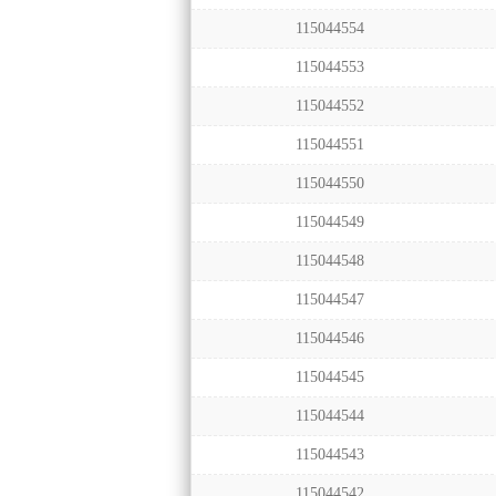
115044554
115044553
115044552
115044551
115044550
115044549
115044548
115044547
115044546
115044545
115044544
115044543
115044542