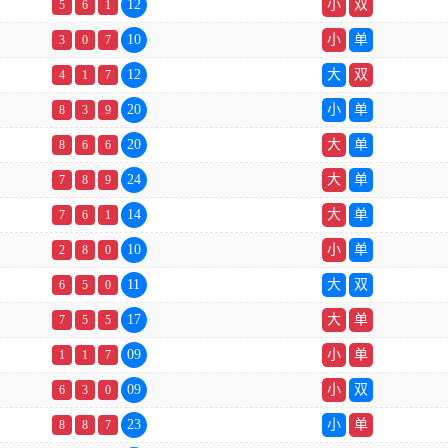
12
小
双
5
6
1
10
小
单
3
0
7
12
大
双
4
1
7
20
小
单
8
3
9
20
大
单
8
6
6
24
大
单
7
8
9
14
大
单
7
6
1
10
小
单
2
8
0
11
大
双
6
5
0
17
大
单
7
5
5
09
小
单
1
1
7
09
小
双
6
3
0
23
小
单
8
8
7