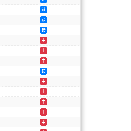
错
错
错
中
中
中
错
中
中
中
中
中