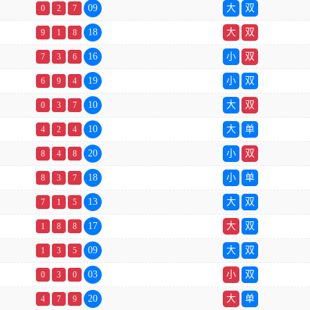
09
大
双
0
2
7
18
大
双
9
1
8
16
小
双
7
3
6
19
小
双
6
9
4
10
大
双
0
3
7
10
大
单
4
2
4
20
小
双
8
4
8
18
小
单
8
3
7
13
大
双
7
1
5
17
大
双
1
8
8
09
大
双
1
3
5
03
小
双
0
3
0
20
大
单
4
7
9