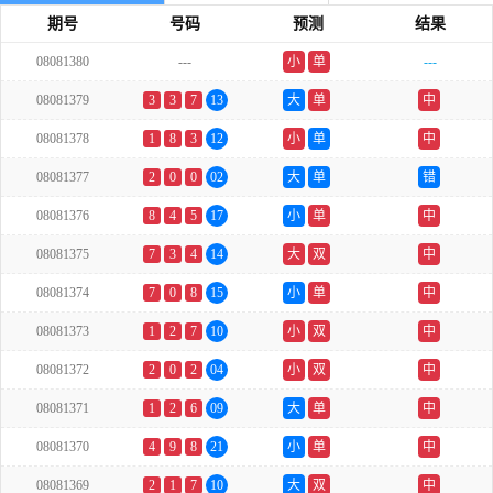
期号
号码
预测
结果
08081380
---
小
单
---
08081379
3
3
7
13
大
单
中
08081378
1
8
3
12
小
单
中
08081377
2
0
0
02
大
单
错
08081376
8
4
5
17
小
单
中
08081375
7
3
4
14
大
双
中
08081374
7
0
8
15
小
单
中
08081373
1
2
7
10
小
双
中
08081372
2
0
2
04
小
双
中
08081371
1
2
6
09
大
单
中
08081370
4
9
8
21
小
单
中
08081369
2
1
7
10
大
双
中