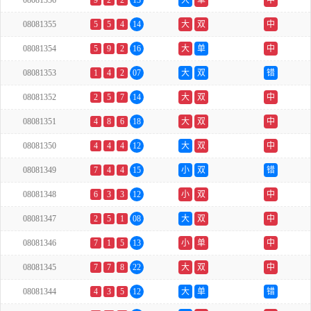
08081356
9
2
2
13
大
单
中
08081355
5
5
4
14
大
双
中
08081354
5
9
2
16
大
单
中
08081353
1
4
2
07
大
双
错
08081352
2
5
7
14
大
双
中
08081351
4
8
6
18
大
双
中
08081350
4
4
4
12
大
双
中
08081349
7
4
4
15
小
双
错
08081348
6
3
3
12
小
双
中
08081347
2
5
1
08
大
双
中
08081346
7
1
5
13
小
单
中
08081345
7
7
8
22
大
双
中
08081344
4
3
5
12
大
单
错