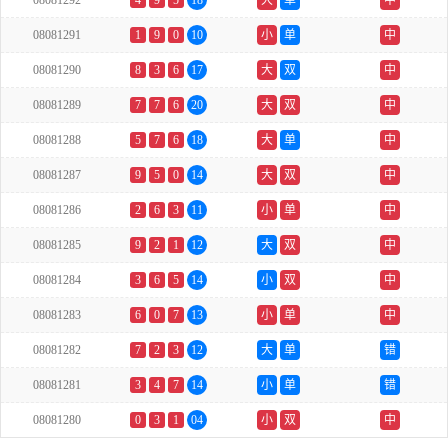
08081292
4
9
5
18
大
单
中
08081291
1
9
0
10
小
单
中
08081290
8
3
6
17
大
双
中
08081289
7
7
6
20
大
双
中
08081288
5
7
6
18
大
单
中
08081287
9
5
0
14
大
双
中
08081286
2
6
3
11
小
单
中
08081285
9
2
1
12
大
双
中
08081284
3
6
5
14
小
双
中
08081283
6
0
7
13
小
单
中
08081282
7
2
3
12
大
单
错
08081281
3
4
7
14
小
单
错
08081280
0
3
1
04
小
双
中