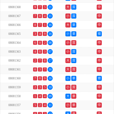
08081368
9
7
5
21
大
双
中
08081367
7
0
4
11
小
双
中
08081366
8
7
1
16
大
单
中
08081365
3
4
9
16
小
单
错
08081364
6
0
2
08
小
双
中
08081363
4
0
3
07
小
双
中
08081362
2
7
8
17
大
双
中
08081361
6
3
7
16
大
双
中
08081360
7
0
9
16
小
单
错
08081359
2
3
5
10
小
双
中
08081358
1
4
4
09
大
单
中
08081357
5
2
4
11
小
单
中