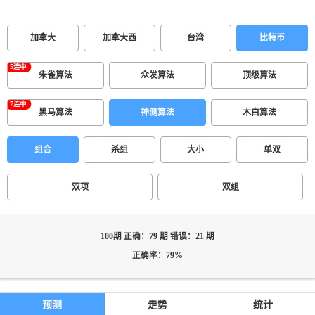
加拿大
加拿大西
台湾
比特币
朱雀算法
众发算法
顶级算法
黑马算法
神测算法
木白算法
组合
杀组
大小
单双
双项
双组
100期 正确：79 期 错误：21 期
正确率：79%
预测
走势
统计