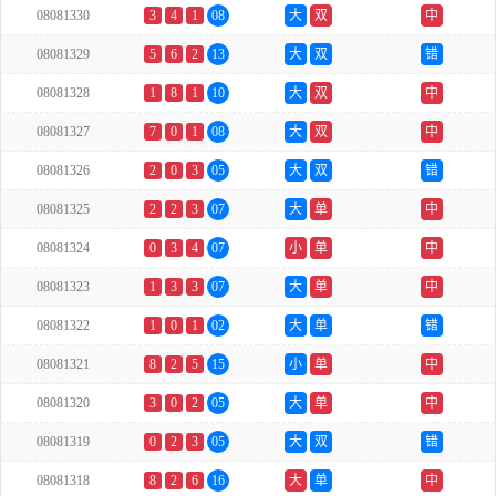
08081330
3
4
1
08
大
双
中
08081329
5
6
2
13
大
双
错
08081328
1
8
1
10
大
双
中
08081327
7
0
1
08
大
双
中
08081326
2
0
3
05
大
双
错
08081325
2
2
3
07
大
单
中
08081324
0
3
4
07
小
单
中
08081323
1
3
3
07
大
单
中
08081322
1
0
1
02
大
单
错
08081321
8
2
5
15
小
单
中
08081320
3
0
2
05
大
单
中
08081319
0
2
3
05
大
双
错
08081318
8
2
6
16
大
单
中