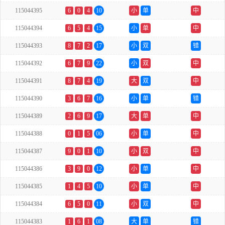
115044395
6
0
4
10
小
单
中
115044394
6
5
4
15
小
单
中
115044393
8
7
2
17
小
双
错
115044392
6
7
9
22
小
双
中
115044391
8
7
4
19
大
双
中
115044390
3
6
7
16
小
单
错
115044389
2
6
9
17
大
单
中
115044388
0
1
5
06
小
单
中
115044387
9
0
1
10
小
双
中
115044386
3
9
0
12
小
单
中
115044385
1
4
5
10
小
单
中
115044384
6
5
0
11
小
双
中
115044383
1
6
1
08
大
单
错