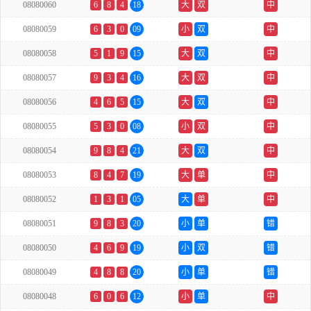
08080060
6
8
4
18
大
双
中
08080059
6
3
0
09
小
双
中
08080058
5
1
9
15
大
双
中
08080057
9
3
4
16
大
双
中
08080056
4
6
5
15
大
双
中
08080055
5
3
0
08
小
双
中
08080054
9
8
4
21
大
双
中
08080053
8
4
7
19
大
单
中
08080052
1
3
1
05
大
单
中
08080051
9
8
3
20
小
单
错
08080050
4
6
9
19
小
双
错
08080049
4
8
8
20
小
单
错
08080048
6
0
6
12
小
单
中