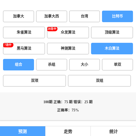
加拿大
加拿大西
台湾
比特币
朱雀算法
众发算法
顶级算法
黑马算法
神测算法
木白算法
组合
杀组
大小
单双
双项
双组
100期 正确：75 期 错误：25 期
正确率：75%
预测
走势
统计