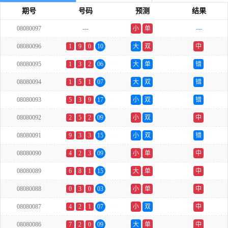
期号
号码
预测
结果
08080097
---
小
单
---
08080096
1
9
0
10
大
双
中
08080095
1
3
2
06
大
单
错
08080094
1
5
1
07
大
双
错
08080093
5
3
9
17
小
双
错
08080092
2
5
2
09
小
双
中
08080091
9
3
3
15
小
双
错
08080090
4
2
3
09
小
单
中
08080089
6
8
1
15
大
单
中
08080088
0
3
0
03
小
单
中
08080087
4
2
1
07
小
双
中
08080086
7
2
0
09
大
单
中