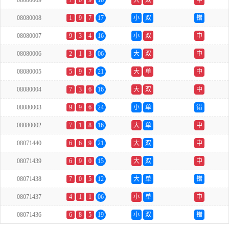
08080009
7
0
9
16
大
双
中
08080008
1
9
7
17
小
双
错
08080007
9
3
4
16
小
双
中
08080006
2
1
3
06
大
双
中
08080005
5
9
7
21
大
单
中
08080004
7
3
6
16
大
双
中
08080003
9
9
6
24
小
单
错
08080002
7
1
8
16
大
单
中
08071440
6
6
9
21
大
双
中
08071439
6
9
0
15
大
双
中
08071438
7
0
5
12
大
单
错
08071437
4
1
1
06
小
单
中
08071436
6
8
5
19
小
双
错