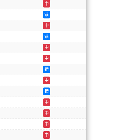
中
错
中
错
中
中
错
中
错
中
中
中
中