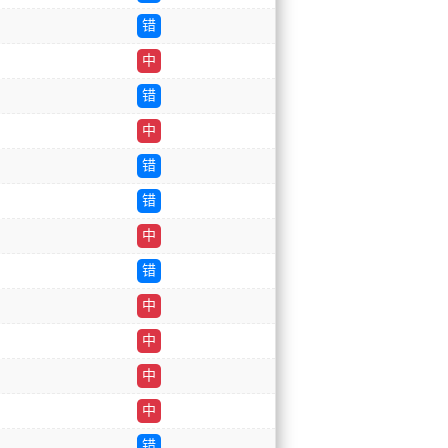
错
中
错
中
错
错
中
错
中
中
中
中
错