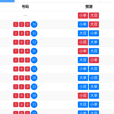
号码
预测
---
小单
大双
16
小单
大双
5
2
9
15
大双
小单
2
4
9
12
小双
大单
1
6
5
11
小单
大双
7
0
4
07
大双
小单
2
3
2
12
小单
大双
0
6
6
16
大单
小双
4
9
3
13
小双
大单
3
1
9
10
小双
大单
1
6
3
15
大双
小单
5
4
6
12
小单
大双
1
9
2