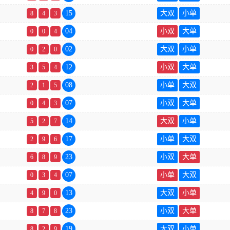
15
大双
小单
8
4
3
04
小双
大单
0
0
4
02
大双
小单
0
2
0
12
小双
大单
3
5
4
08
小单
大双
2
1
5
07
小双
大单
0
4
3
14
大双
小单
5
2
7
17
小单
大双
2
9
6
23
小双
大单
6
8
9
07
小单
大双
0
3
4
13
大双
小单
4
9
0
23
小双
大单
8
7
8
19
大双
小单
8
2
9