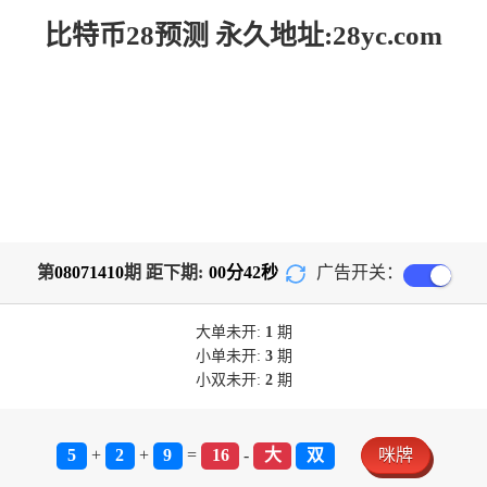
比特币28预测 永久地址:28yc.com
第
08071410
期 距下期:
00
分
41
秒
广告开关：
大单
未开:
1
期
小单
未开:
3
期
小双
未开:
2
期
5
+
2
+
9
=
16
-
大
双
咪牌