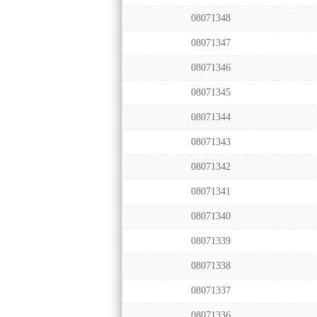
08071348
08071347
08071346
08071345
08071344
08071343
08071342
08071341
08071340
08071339
08071338
08071337
08071336