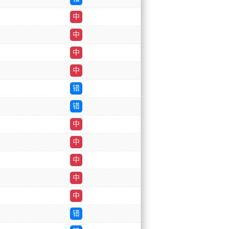
中
中
中
中
错
错
中
中
中
中
中
错