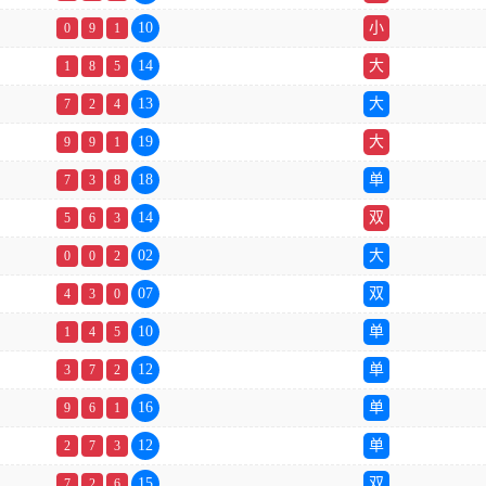
10
小
0
9
1
14
大
1
8
5
13
大
7
2
4
19
大
9
9
1
18
单
7
3
8
14
双
5
6
3
02
大
0
0
2
07
双
4
3
0
10
单
1
4
5
12
单
3
7
2
16
单
9
6
1
12
单
2
7
3
15
双
7
2
6