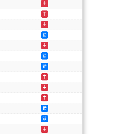
中
中
中
错
中
错
错
中
中
中
错
错
中