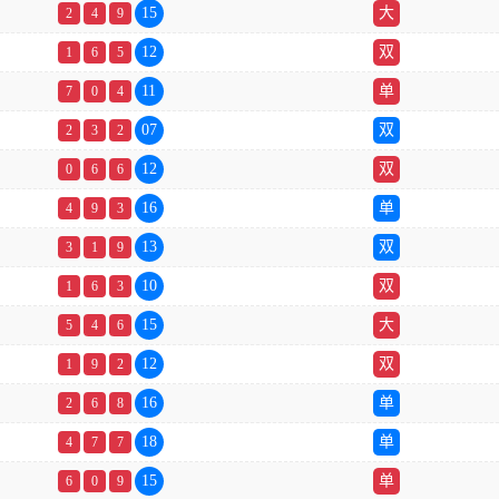
15
大
2
4
9
12
双
1
6
5
11
单
7
0
4
07
双
2
3
2
12
双
0
6
6
16
单
4
9
3
13
双
3
1
9
10
双
1
6
3
15
大
5
4
6
12
双
1
9
2
16
单
2
6
8
18
单
4
7
7
15
单
6
0
9