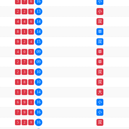
16
小
3
7
6
13
小
2
2
9
14
双
4
4
6
14
单
8
1
5
15
双
9
2
4
09
单
4
0
5
09
单
2
7
0
10
双
2
3
5
10
双
1
8
1
14
大
1
7
6
16
小
6
9
1
16
小
7
9
0
16
双
5
2
9