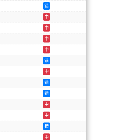
错
中
中
中
中
错
中
错
错
中
中
错
中