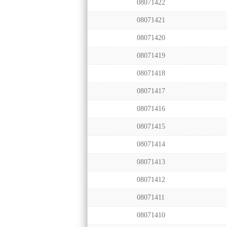
08071422
08071421
08071420
08071419
08071418
08071417
08071416
08071415
08071414
08071413
08071412
08071411
08071410