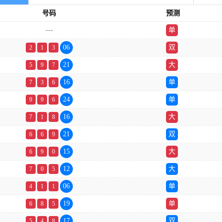
号码
预测
---
单
06
双
2
1
3
21
大
5
9
7
16
单
7
3
6
24
单
9
9
6
16
大
7
1
8
21
双
6
6
9
15
大
6
9
0
12
大
7
0
5
06
单
4
1
1
19
单
6
8
5
17
双
5
4
8