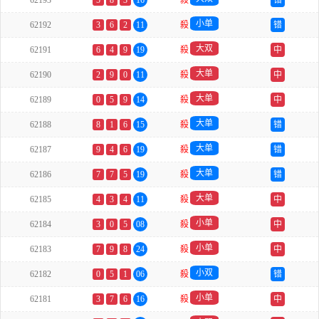
62193
5
8
3
16
殺
错
小单
62192
3
6
2
11
殺
错
大双
62191
6
4
9
19
殺
中
大单
62190
2
9
0
11
殺
中
大单
62189
0
5
9
14
殺
中
大单
62188
8
1
6
15
殺
错
大单
62187
9
4
6
19
殺
错
大单
62186
7
7
5
19
殺
错
大单
62185
4
3
4
11
殺
中
小单
62184
3
0
5
08
殺
中
小单
62183
7
9
8
24
殺
中
小双
62182
0
5
1
06
殺
错
小单
62181
3
7
6
16
殺
中