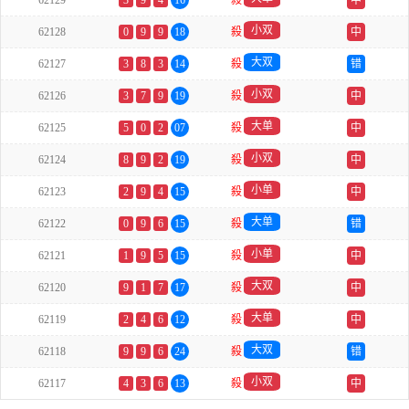
62129
3
9
4
16
殺
中
小双
62128
0
9
9
18
殺
中
大双
62127
3
8
3
14
殺
错
小双
62126
3
7
9
19
殺
中
大单
62125
5
0
2
07
殺
中
小双
62124
8
9
2
19
殺
中
小单
62123
2
9
4
15
殺
中
大单
62122
0
9
6
15
殺
错
小单
62121
1
9
5
15
殺
中
大双
62120
9
1
7
17
殺
中
大单
62119
2
4
6
12
殺
中
大双
62118
9
9
6
24
殺
错
小双
62117
4
3
6
13
殺
中