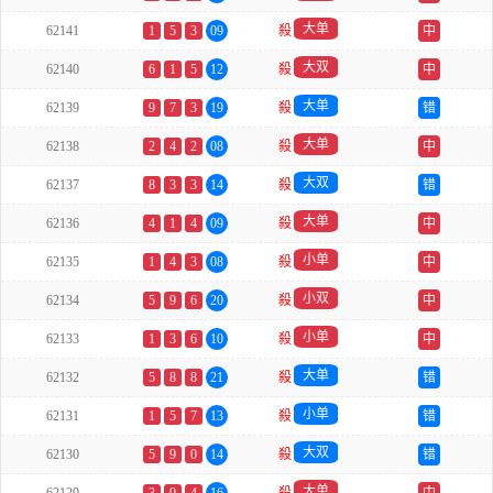
大单
62141
1
5
3
09
殺
中
大双
62140
6
1
5
12
殺
中
大单
62139
9
7
3
19
殺
错
大单
62138
2
4
2
08
殺
中
大双
62137
8
3
3
14
殺
错
大单
62136
4
1
4
09
殺
中
小单
62135
1
4
3
08
殺
中
小双
62134
5
9
6
20
殺
中
小单
62133
1
3
6
10
殺
中
大单
62132
5
8
8
21
殺
错
小单
62131
1
5
7
13
殺
错
大双
62130
5
9
0
14
殺
错
大单