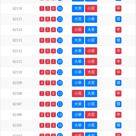
62116
5
3
0
08
大单
小双
中
62115
8
8
9
25
大双
小单
错
62114
9
1
0
10
小双
大单
中
62113
9
2
9
20
大单
小双
错
62112
8
0
4
12
大单
小双
中
62111
2
4
2
08
大单
小双
中
62110
4
9
9
22
小单
大双
中
62109
4
7
8
19
小单
大双
错
62108
7
5
0
12
小双
大单
中
62107
1
2
8
11
大单
小双
错
62106
9
4
1
14
小单
大双
中
62105
9
3
4
16
大单
小双
错