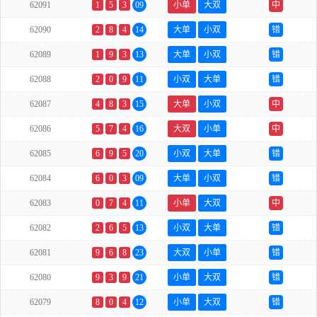
62091
1
5
3
09
小单
大双
中
62090
2
8
4
14
大单
小双
错
62089
1
9
3
13
大单
小双
错
62088
2
0
9
11
小双
大单
错
62087
4
8
3
15
大单
小双
中
62086
5
7
4
16
大双
小单
中
62085
6
9
5
20
小双
大单
错
62084
6
0
3
09
大单
小双
错
62083
0
7
4
11
小单
大双
中
62082
2
6
5
13
小双
大单
错
62081
9
6
8
23
大双
小单
错
62080
9
3
9
21
小单
大双
错
62079
8
0
4
12
小单
大双
错