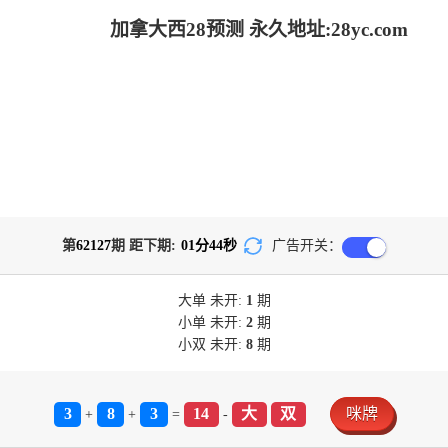
加拿大西28预测 永久地址:28yc.com
第
62127
期 距下期:
01
分
44
秒
广告开关：
大单
未开:
1
期
小单
未开:
2
期
小双
未开:
8
期
3
8
3
14
大
双
咪牌
+
+
=
-