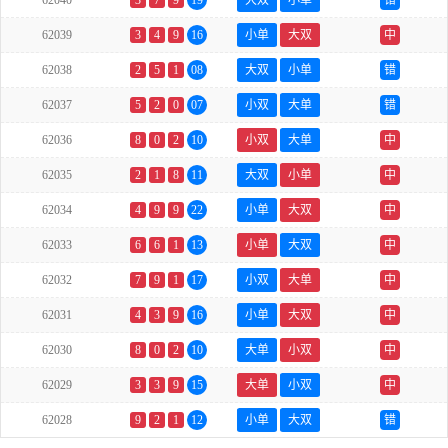
62040
3
7
9
19
大双
小单
错
62039
3
4
9
16
小单
大双
中
62038
2
5
1
08
大双
小单
错
62037
5
2
0
07
小双
大单
错
62036
8
0
2
10
小双
大单
中
62035
2
1
8
11
大双
小单
中
62034
4
9
9
22
小单
大双
中
62033
6
6
1
13
小单
大双
中
62032
7
9
1
17
小双
大单
中
62031
4
3
9
16
小单
大双
中
62030
8
0
2
10
大单
小双
中
62029
3
3
9
15
大单
小双
中
62028
9
2
1
12
小单
大双
错