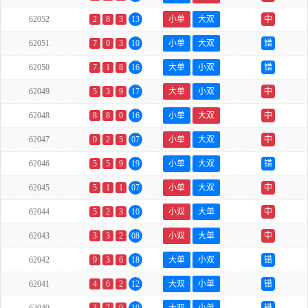
62052
2
8
3
13
小单
大双
中
62051
7
0
3
10
小单
大双
错
62050
7
1
8
16
大单
小双
错
62049
5
3
9
17
大单
小双
中
62048
8
8
0
16
小单
大双
中
62047
0
2
5
07
小单
大双
中
62046
5
5
9
19
小单
大双
错
62045
5
1
1
07
小单
大双
中
62044
5
2
3
10
小双
大单
中
62043
3
3
2
08
小双
大单
中
62042
9
3
6
18
大单
小双
错
62041
4
6
2
12
大双
小单
错