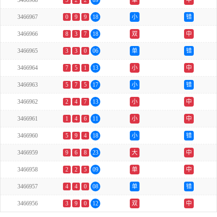
3466968
5
2
2
09
单
中
3466967
0
9
9
18
小
错
3466966
8
3
7
18
双
中
3466965
3
3
0
06
单
错
3466964
7
5
1
13
小
中
3466963
5
7
5
17
小
错
3466962
2
4
7
13
小
中
3466961
1
4
6
11
小
中
3466960
5
9
4
18
小
错
3466959
9
6
8
23
大
中
3466958
2
2
5
09
单
中
3466957
4
4
0
08
单
错
3466956
3
9
0
12
双
中