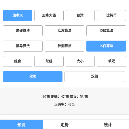
加拿大
加拿大西
台湾
比特币
朱雀算法
众发算法
顶级算法
黑马算法
神测算法
木白算法
组合
杀组
大小
单双
双项
双组
100期 正确：47 期 错误：53 期
正确率：47%
预测
走势
统计