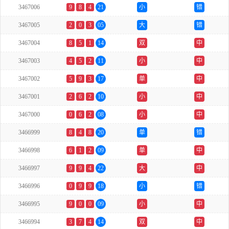
3467006
9
8
4
21
小
错
3467005
2
0
3
05
大
错
3467004
8
5
1
14
双
中
3467003
4
5
2
11
小
中
3467002
5
9
3
17
单
中
3467001
2
6
2
10
小
中
3467000
0
6
2
08
小
中
3466999
8
4
8
20
单
错
3466998
6
1
2
09
单
中
3466997
9
9
4
22
大
中
3466996
0
9
9
18
小
错
3466995
9
0
0
09
小
中
3466994
3
7
4
14
双
中