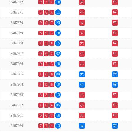
3467372
9
7
2
18
大
中
3467371
7
0
4
11
小
中
3467370
9
9
7
25
大
中
3467369
6
9
3
18
大
中
3467368
2
5
8
15
大
中
3467367
0
0
2
02
小
中
3467366
0
7
3
10
小
中
3467365
1
8
0
09
大
错
3467364
4
9
6
19
小
错
3467363
8
3
2
13
小
中
3467362
1
0
4
05
小
中
3467361
9
0
7
16
大
中
3467360
7
2
4
13
大
错