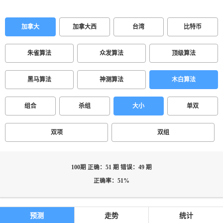
加拿大
加拿大西
台湾
比特币
朱雀算法
众发算法
顶级算法
黑马算法
神测算法
木白算法
组合
杀组
大小
单双
双项
双组
100期 正确：51 期 错误：49 期
正确率：51%
预测
走势
统计