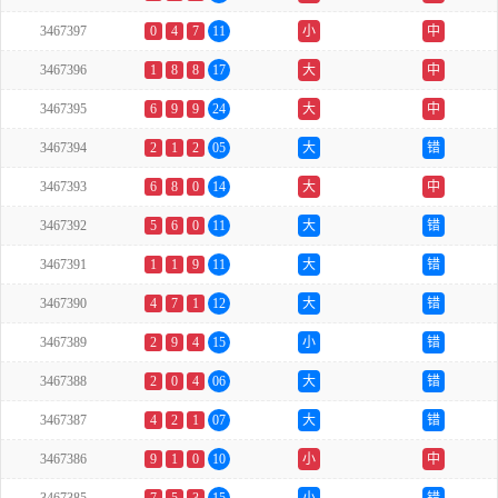
3467397
0
4
7
11
小
中
3467396
1
8
8
17
大
中
3467395
6
9
9
24
大
中
3467394
2
1
2
05
大
错
3467393
6
8
0
14
大
中
3467392
5
6
0
11
大
错
3467391
1
1
9
11
大
错
3467390
4
7
1
12
大
错
3467389
2
9
4
15
小
错
3467388
2
0
4
06
大
错
3467387
4
2
1
07
大
错
3467386
9
1
0
10
小
中