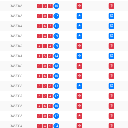
3467346
0
3
7
10
小
中
3467345
0
0
2
02
大
错
3467344
2
6
3
11
大
错
3467343
2
4
3
09
大
错
3467342
4
1
4
09
小
中
3467341
1
5
8
14
小
错
3467340
9
0
9
18
大
中
3467339
1
6
3
10
小
中
3467338
3
2
8
13
大
错
3467337
6
2
4
12
小
中
3467336
4
6
0
10
小
中
3467335
8
0
9
17
大
中
3467334
0
4
0
04
小
中