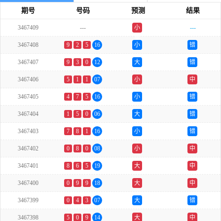
期号
号码
预测
结果
3467409
---
小
---
单
3467408
9
2
5
16
小
错
3467407
9
3
0
12
大
错
3467406
5
1
1
07
小
中
3467405
4
7
5
16
小
错
3467404
1
5
0
06
大
错
3467403
7
8
1
16
小
错
3467402
0
8
0
08
小
中
3467401
8
6
5
19
大
中
3467400
0
9
9
18
大
中
3467399
0
4
3
07
大
错
3467398
5
0
9
14
大
中