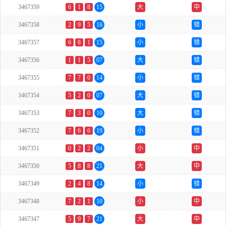
3467359
6
1
8
15
大
中
3467358
2
9
5
16
小
错
3467357
6
8
1
15
小
错
3467356
1
1
5
07
大
错
3467355
7
7
0
14
小
错
3467354
5
2
0
07
大
错
3467353
7
3
0
10
大
错
3467352
7
6
6
19
小
错
3467351
0
2
2
04
小
中
3467350
5
8
8
21
大
中
3467349
2
4
8
14
小
错
3467348
7
2
1
10
小
中
3467347
5
9
7
21
大
中