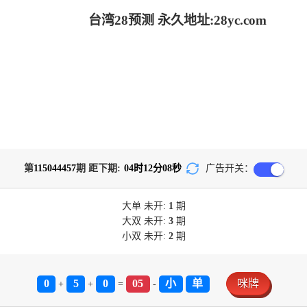
台湾28预测 永久地址:28yc.com
第
115044457
期 距下期:
04
时
12
分
08
秒
广告开关：
大单
未开:
1
期
大双
未开:
3
期
小双
未开:
2
期
0
5
0
05
小
单
咪牌
+
+
=
-