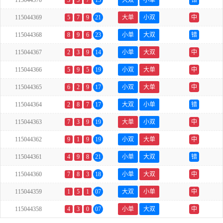
115044370
3
5
7
15
大双
小单
错
115044369
5
7
9
21
大单
小双
中
115044368
8
9
6
23
小单
大双
错
115044367
2
3
9
14
小单
大双
中
115044366
5
9
5
19
小双
大单
中
115044365
6
2
9
17
小双
大单
中
115044364
2
8
7
17
大双
小单
错
115044363
7
3
9
19
大单
小双
中
115044362
9
1
9
19
小双
大单
中
115044361
4
9
8
21
小单
大双
错
115044360
7
8
3
18
小单
大双
中
115044359
1
5
1
07
大双
小单
中
115044358
4
3
0
07
小单
大双
中