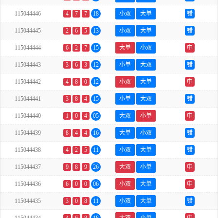
115044446
4
7
7
18
小双
大单
错
115044445
2
6
5
13
小双
大单
错
115044444
6
2
7
15
大单
小双
中
115044443
3
6
3
12
小单
大双
错
115044442
4
8
0
12
小双
大单
中
115044441
3
8
4
15
小单
大双
错
115044440
1
0
4
05
大双
小单
中
115044439
8
4
4
16
大单
小双
错
115044438
4
2
5
11
小双
大单
错
115044437
9
8
9
26
大双
小单
中
115044436
6
0
0
06
小双
大单
中
115044435
3
0
8
11
小双
大单
错