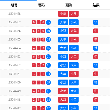
期号
号码
预测
结果
115044458
---
小单
大双
---
115044457
0
5
0
05
大单
小双
错
115044456
6
4
9
19
小双
大单
中
115044455
3
1
0
04
大单
小双
中
115044454
4
9
3
16
大单
小双
错
115044453
6
7
8
21
小双
大单
中
115044452
2
7
2
11
小双
大单
错
115044451
3
0
1
04
大单
小双
中
115044450
4
4
1
09
小双
大单
错
115044449
4
1
6
11
小单
大双
中
115044448
2
8
8
18
大双
小单
中
115044447
7
5
5
17
大双
小单
错