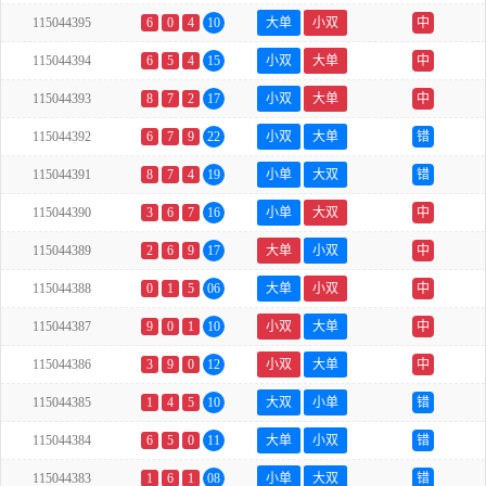
115044395
6
0
4
10
大单
小双
中
115044394
6
5
4
15
小双
大单
中
115044393
8
7
2
17
小双
大单
中
115044392
6
7
9
22
小双
大单
错
115044391
8
7
4
19
小单
大双
错
115044390
3
6
7
16
小单
大双
中
115044389
2
6
9
17
大单
小双
中
115044388
0
1
5
06
大单
小双
中
115044387
9
0
1
10
小双
大单
中
115044386
3
9
0
12
小双
大单
中
115044385
1
4
5
10
大双
小单
错
115044384
6
5
0
11
大单
小双
错
115044383
1
6
1
08
小单
大双
错