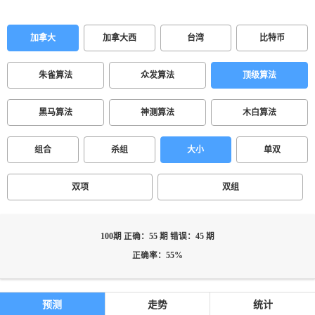
加拿大
加拿大西
台湾
比特币
朱雀算法
众发算法
顶级算法
黑马算法
神测算法
木白算法
组合
杀组
大小
单双
双项
双组
100期 正确：55 期 错误：45 期
正确率：55%
预测
走势
统计