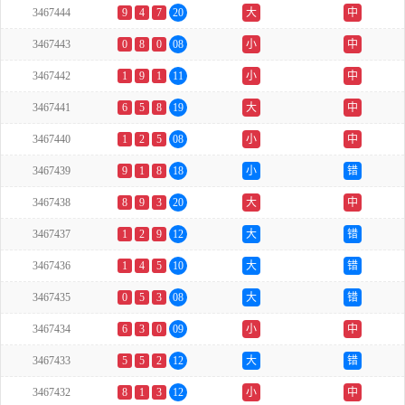
3467444
9
4
7
20
大
中
3467443
0
8
0
08
小
中
3467442
1
9
1
11
小
中
3467441
6
5
8
19
大
中
3467440
1
2
5
08
小
中
3467439
9
1
8
18
小
错
3467438
8
9
3
20
大
中
3467437
1
2
9
12
大
错
3467436
1
4
5
10
大
错
3467435
0
5
3
08
大
错
3467434
6
3
0
09
小
中
3467433
5
5
2
12
大
错
3467432
8
1
3
12
小
中