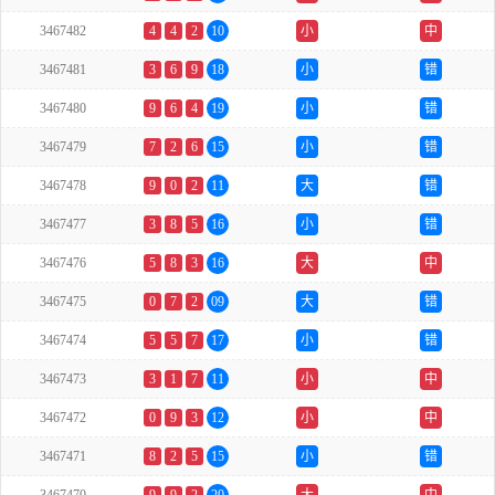
3467482
4
4
2
10
小
中
3467481
3
6
9
18
小
错
3467480
9
6
4
19
小
错
3467479
7
2
6
15
小
错
3467478
9
0
2
11
大
错
3467477
3
8
5
16
小
错
3467476
5
8
3
16
大
中
3467475
0
7
2
09
大
错
3467474
5
5
7
17
小
错
3467473
3
1
7
11
小
中
3467472
0
9
3
12
小
中
3467471
8
2
5
15
小
错