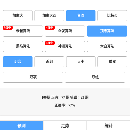
加拿大
加拿大西
台湾
比特币
朱雀算法
众发算法
顶级算法
黑马算法
神测算法
木白算法
组合
杀组
大小
单双
双项
双组
100期 正确：77 期 错误：23 期
正确率：77%
预测
走势
统计