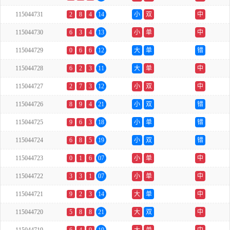
115044731
2
8
4
14
小
双
中
115044730
6
3
4
13
小
单
中
115044729
0
6
6
12
大
单
错
115044728
6
2
3
11
大
单
中
115044727
2
7
3
12
小
双
中
115044726
8
9
4
21
小
双
错
115044725
9
6
3
18
小
单
错
115044724
6
8
5
19
小
双
错
115044723
0
1
6
07
小
单
中
115044722
3
3
1
07
小
单
中
115044721
9
2
3
14
大
单
中
115044720
5
8
8
21
大
双
中