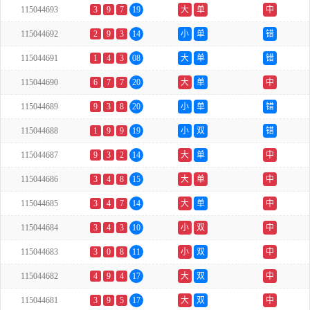
115044693
3
9
7
19
大
单
中
115044692
2
9
3
14
小
单
错
115044691
1
4
3
08
大
单
错
115044690
6
7
7
20
大
单
中
115044689
9
3
8
20
小
单
错
115044688
1
9
9
19
小
双
错
115044687
9
3
2
14
大
单
中
115044686
3
4
8
15
大
单
中
115044685
3
4
7
14
大
单
中
115044684
3
4
3
10
小
双
中
115044683
3
0
8
11
小
双
中
115044682
4
9
4
17
大
双
中
115044681
3
9
5
17
大
双
中