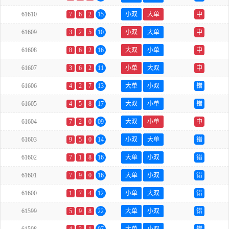
61610
7
6
2
15
小双
大单
中
61609
3
2
5
10
小双
大单
中
61608
8
6
2
16
大双
小单
中
61607
3
6
2
11
小单
大双
中
61606
4
2
7
13
大单
小双
错
61605
4
5
8
17
大双
小单
错
61604
7
2
0
09
大双
小单
中
61603
9
5
0
14
小双
大单
错
61602
7
1
8
16
大单
小双
错
61601
7
9
0
16
大单
小双
错
61600
1
7
4
12
小单
大双
错
61599
5
9
8
22
大单
小双
错