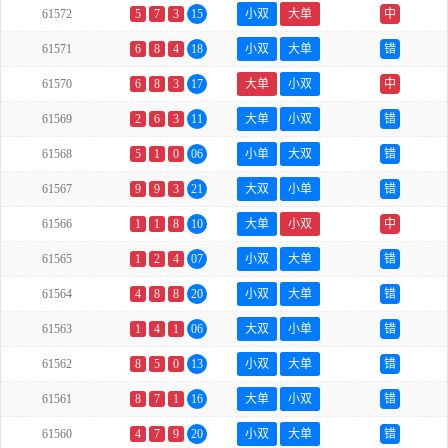
61572
5
7
3
15
小双
大单
中
61571
6
8
4
18
小双
大单
错
61570
6
8
3
17
大单
小双
中
61569
2
6
3
11
大单
小双
错
61568
5
1
0
06
小单
大双
错
61567
9
9
3
21
大双
小单
错
61566
1
1
8
10
大单
小双
中
61565
1
2
4
07
小双
大单
错
61564
4
8
8
20
小双
大单
错
61563
1
4
1
06
大双
小单
错
61562
8
5
0
13
小双
大单
错
61561
8
7
1
16
大单
小双
错
61560
4
7
9
20
小双
大单
错