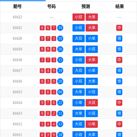
期号
号码
预测
结果
61622
---
小双
大单
---
61621
6
6
7
19
小双
大单
中
61620
0
7
3
10
大双
小单
错
61619
8
9
9
26
大单
小双
错
61618
5
7
3
15
小双
大单
中
61617
6
4
9
19
大双
小单
错
61616
8
3
9
20
小双
大单
错
61615
1
6
2
09
大单
小双
错
61614
9
7
6
22
小单
大双
中
61613
9
0
2
11
大单
小双
错
61612
5
4
4
13
大双
小单
中
61611
6
3
9
18
小双
大单
错