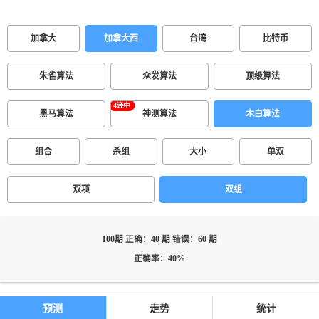
加拿大
加拿大西
台湾
比特币
朱雀算法
众发算法
顶级算法
黑马算法
神测算法
木白算法
组合
杀组
大小
单双
双项
双组
100期 正确：40 期 错误：60 期
正确率：40%
预测
走势
统计