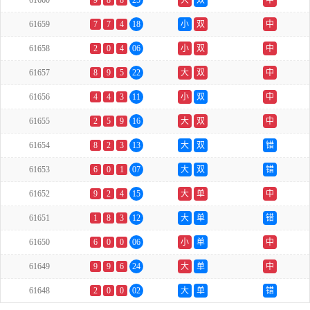
61660
9
8
8
25
大
双
中
61659
7
7
4
18
小
双
中
61658
2
0
4
06
小
双
中
61657
8
9
5
22
大
双
中
61656
4
4
3
11
小
双
中
61655
2
5
9
16
大
双
中
61654
8
2
3
13
大
双
错
61653
6
0
1
07
大
双
错
61652
9
2
4
15
大
单
中
61651
1
8
3
12
大
单
错
61650
6
0
0
06
小
单
中
61649
9
9
6
24
大
单
中
61648
2
0
0
02
大
单
错