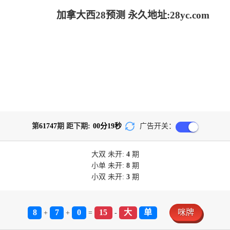
加拿大西28预测 永久地址:28yc.com
第
61747
期 距下期:
00
分
19
秒
广告开关：
大双
未开:
4
期
小单
未开:
8
期
小双
未开:
3
期
8
7
0
15
大
单
咪牌
+
+
=
-