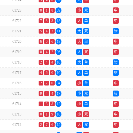
61724
3
4
0
07
大
单
中
61723
0
1
8
09
小
双
中
61722
7
8
3
18
大
单
中
61721
5
4
2
11
大
双
错
61720
6
6
6
18
大
单
中
61719
0
4
2
06
大
双
中
61718
2
4
4
10
大
单
错
61717
4
6
0
10
大
单
错
61716
2
2
0
04
小
单
中
61715
9
4
4
17
小
双
错
61714
1
3
8
12
小
单
中
61713
0
1
9
10
小
双
中
61712
2
7
6
15
大
双
中