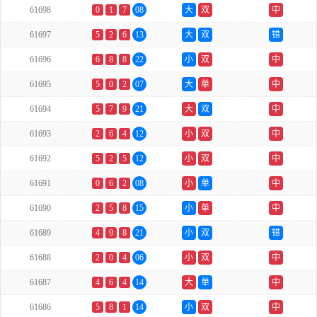
61698
0
1
7
08
大
双
中
61697
5
2
6
13
大
双
错
61696
6
8
8
22
小
双
中
61695
5
0
2
07
大
单
中
61694
5
7
9
21
大
双
中
61693
2
6
4
12
小
双
中
61692
5
2
5
12
小
双
中
61691
0
6
2
08
小
单
中
61690
2
5
8
15
小
单
中
61689
4
9
8
21
小
双
错
61688
2
0
4
06
小
双
中
61687
4
6
4
14
大
单
中
61686
5
8
1
14
小
双
中