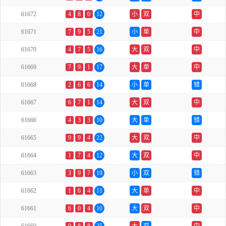
61672
4
8
0
12
小
双
中
61671
7
9
5
21
小
单
中
61670
4
7
5
16
大
双
中
61669
7
9
1
17
大
单
中
61668
2
6
6
14
小
单
错
61667
6
7
1
14
大
双
中
61666
4
3
3
10
大
单
错
61665
9
9
4
22
大
双
中
61664
1
7
4
12
大
双
中
61663
3
9
7
19
小
双
错
61662
1
6
4
11
大
单
中
61661
6
0
4
10
大
双
中