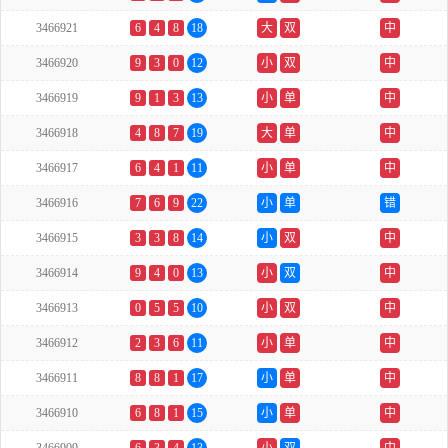
3466921
6
4
8
18
大
双
中
3466920
9
3
0
12
小
双
中
3466919
9
1
3
13
小
单
中
3466918
4
8
7
19
大
单
中
3466917
6
4
1
11
小
单
中
3466916
7
6
9
22
小
单
错
3466915
3
3
8
14
小
双
中
3466914
9
4
0
13
小
双
中
3466913
0
5
5
10
小
双
中
3466912
2
3
6
11
小
单
中
3466911
8
8
1
17
小
单
中
3466910
6
8
1
15
小
单
中