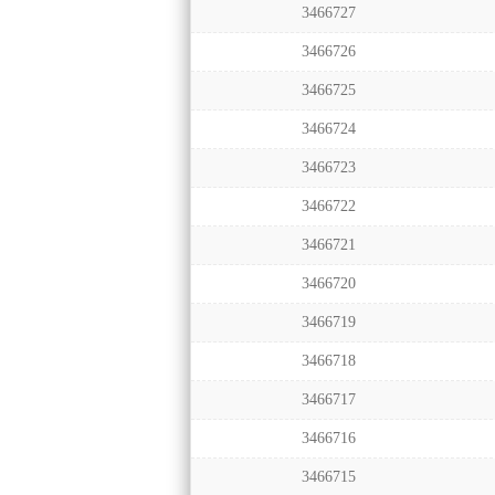
3466727
3466726
3466725
3466724
3466723
3466722
3466721
3466720
3466719
3466718
3466717
3466716
3466715