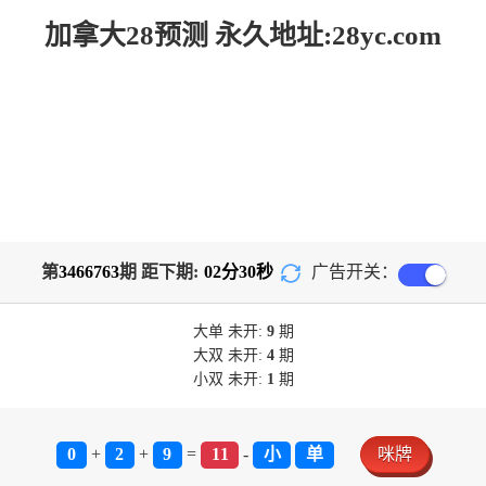
加拿大28预测 永久地址:28yc.com
第
3466763
期 距下期:
02
分
29
秒
广告开关：
大单
未开:
9
期
大双
未开:
4
期
小双
未开:
1
期
0
+
2
+
9
=
11
-
小
单
咪牌