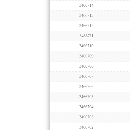
3466714
3466713
3466712
3466711
3466710
3466709
3466708
3466707
3466706
3466705
3466704
3466703
3466702