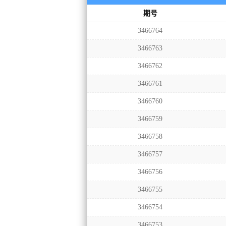
期号
3466764
3466763
3466762
3466761
3466760
3466759
3466758
3466757
3466756
3466755
3466754
3466753