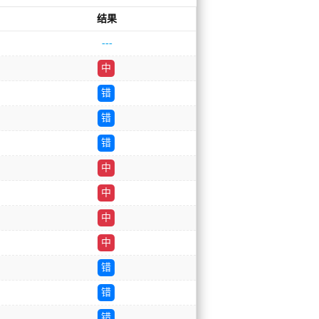
结果
---
中
错
错
错
中
中
中
中
错
错
错