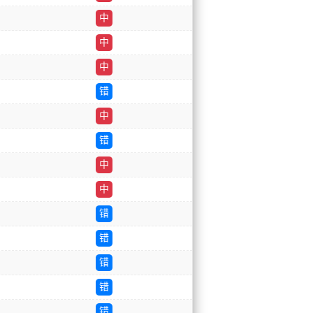
中
中
中
错
中
错
中
中
错
错
错
错
错