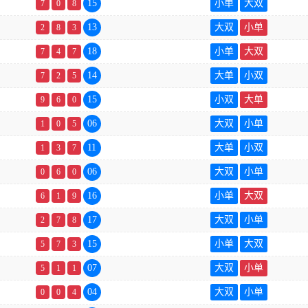
15
小单
大双
7
0
8
13
大双
小单
2
8
3
18
小单
大双
7
4
7
14
大单
小双
7
2
5
15
小双
大单
9
6
0
06
大双
小单
1
0
5
11
大单
小双
1
3
7
06
大双
小单
0
6
0
16
小单
大双
6
1
9
17
大双
小单
2
7
8
15
小单
大双
5
7
3
07
大双
小单
5
1
1
04
大双
小单
0
0
4