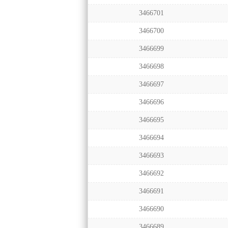
3466701
3466700
3466699
3466698
3466697
3466696
3466695
3466694
3466693
3466692
3466691
3466690
3466689