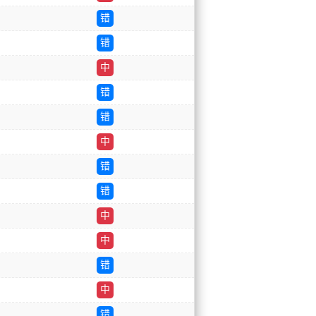
错
错
中
错
错
中
错
错
中
中
错
中
错