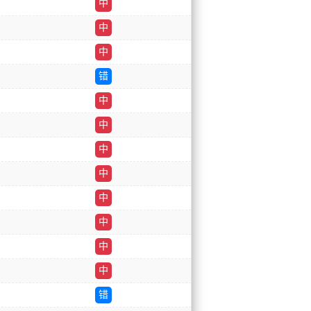
中
中
中
错
中
中
中
中
中
中
中
中
错