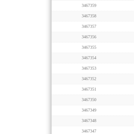
3467359
3467358
3467357
3467356
3467355
3467354
3467353
3467352
3467351
3467350
3467349
3467348
3467347