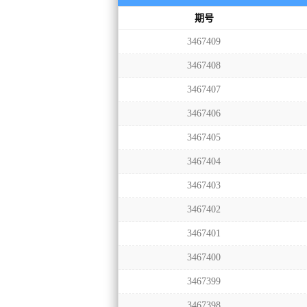
期号
3467409
3467408
3467407
3467406
3467405
3467404
3467403
3467402
3467401
3467400
3467399
3467398