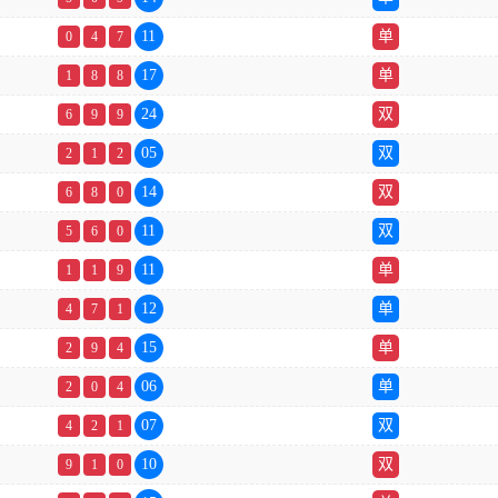
11
单
0
4
7
17
单
1
8
8
24
双
6
9
9
05
双
2
1
2
14
双
6
8
0
11
双
5
6
0
11
单
1
1
9
12
单
4
7
1
15
单
2
9
4
06
单
2
0
4
07
双
4
2
1
10
双
9
1
0