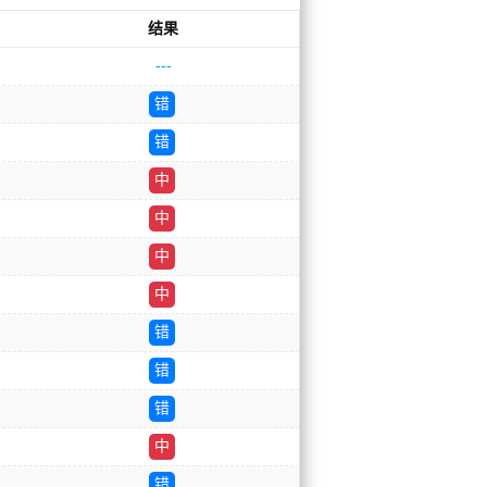
结果
---
错
错
中
中
中
中
错
错
错
中
错