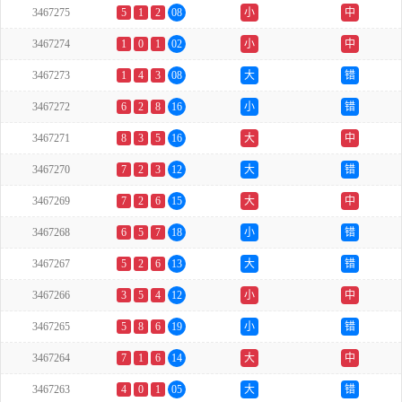
3467275
5
1
2
08
小
中
3467274
1
0
1
02
小
中
3467273
1
4
3
08
大
错
3467272
6
2
8
16
小
错
3467271
8
3
5
16
大
中
3467270
7
2
3
12
大
错
3467269
7
2
6
15
大
中
3467268
6
5
7
18
小
错
3467267
5
2
6
13
大
错
3467266
3
5
4
12
小
中
3467265
5
8
6
19
小
错
3467264
7
1
6
14
大
中
3467263
4
0
1
05
大
错