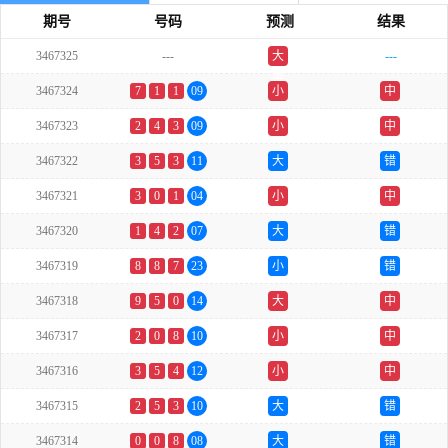
期号
号码
预测
结果
3467325
---
大
---
单
3467324
7
1
1
09
小
中
3467323
2
4
3
09
小
中
3467322
3
5
3
11
大
错
3467321
3
0
1
04
小
中
3467320
1
4
2
07
大
错
3467319
8
8
7
23
小
错
3467318
9
5
0
14
大
中
3467317
2
0
8
10
小
中
3467316
3
5
4
12
小
中
3467315
2
5
3
10
大
错
3467314
0
0
8
08
大
错