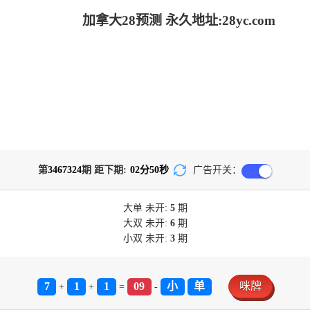
加拿大28预测 永久地址:28yc.com
第
3467324
期 距下期:
02
分
50
秒
广告开关：
大单
未开:
5
期
大双
未开:
6
期
小双
未开:
3
期
7
1
1
09
小
单
咪牌
+
+
=
-