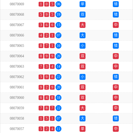
08070069
1
0
5
06
单
错
08070068
5
9
5
19
双
错
08070067
3
6
6
15
大
中
08070066
4
2
1
07
大
错
08070065
8
7
1
16
小
错
08070064
8
9
9
26
双
中
08070063
7
3
4
14
双
中
08070062
5
9
8
22
小
错
08070061
9
2
9
20
双
中
08070060
6
4
8
18
双
中
08070059
7
8
7
22
大
中
08070058
1
5
1
07
大
错
08070057
5
2
4
11
单
中