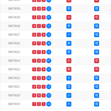
08070031
8
9
3
20
大
中
08070030
0
4
8
12
单
错
08070029
1
6
0
07
小
中
08070028
4
1
7
12
单
错
08070027
6
1
8
15
小
错
08070026
9
7
4
20
单
错
08070025
6
7
8
21
双
错
08070024
7
0
0
07
小
中
08070023
5
4
6
15
单
中
08070022
2
5
1
08
大
错
08070021
4
9
2
15
双
错
08070020
5
9
1
15
小
错
08070019
7
2
1
10
大
错