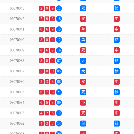
08070043
2
0
9
11
双
错
08070042
7
8
3
18
双
中
08070041
0
6
9
15
单
中
08070040
8
0
4
12
单
错
08070039
8
6
2
16
双
中
08070038
3
0
4
07
大
错
08070037
5
0
0
05
大
错
08070036
2
3
3
08
双
中
08070035
6
7
8
21
双
错
08070034
0
6
3
09
小
中
08070033
4
2
6
12
双
中
08070032
4
3
7
14
单
错