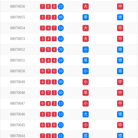
08070056
7
8
8
23
大
中
08070055
3
2
3
08
单
错
08070054
3
4
7
14
大
中
08070053
3
4
7
14
大
中
08070052
7
9
4
20
小
错
08070051
8
4
4
16
单
错
08070050
9
7
0
16
小
错
08070049
4
2
2
08
小
中
08070048
0
7
2
09
单
中
08070047
6
4
3
13
小
中
08070046
5
5
3
13
大
错
08070045
6
1
6
13
小
中
08070044
7
1
3
11
双
错