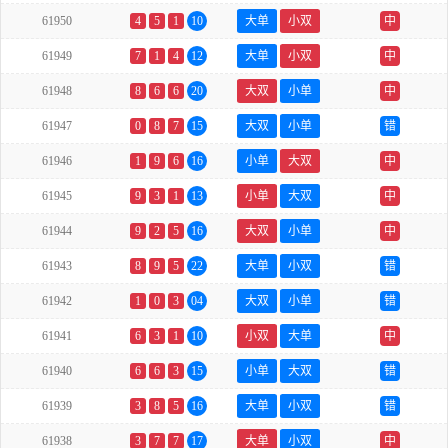
61950
4
5
1
10
大单
小双
中
61949
7
1
4
12
大单
小双
中
61948
8
6
6
20
大双
小单
中
61947
0
8
7
15
大双
小单
错
61946
1
9
6
16
小单
大双
中
61945
9
3
1
13
小单
大双
中
61944
9
2
5
16
大双
小单
中
61943
8
9
5
22
大单
小双
错
61942
1
0
3
04
大双
小单
错
61941
6
3
1
10
小双
大单
中
61940
6
6
3
15
小单
大双
错
61939
3
8
5
16
大单
小双
错
61938
3
7
7
17
大单
小双
中