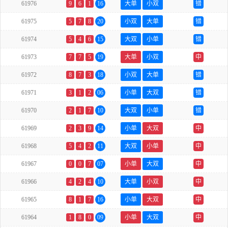
61976
9
6
1
16
大单
小双
错
61975
5
7
8
20
小双
大单
错
61974
5
4
6
15
大双
小单
错
61973
7
7
5
19
大单
小双
中
61972
8
7
3
18
小双
大单
错
61971
3
1
2
06
小单
大双
错
61970
2
1
7
10
大双
小单
错
61969
2
3
9
14
小单
大双
中
61968
5
4
2
11
大双
小单
中
61967
0
0
7
07
小单
大双
中
61966
4
2
4
10
大单
小双
中
61965
8
1
7
16
小单
大双
中
61964
1
8
0
09
小单
大双
中