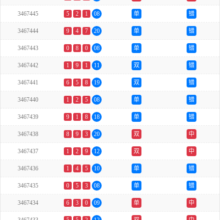
3467445
5
2
1
08
单
错
3467444
9
4
7
20
单
错
3467443
0
8
0
08
单
错
3467442
1
9
1
11
双
错
3467441
6
5
8
19
双
错
3467440
1
2
5
08
单
错
3467439
9
1
8
18
单
错
3467438
8
9
3
20
双
中
3467437
1
2
9
12
双
中
3467436
1
4
5
10
单
错
3467435
0
5
3
08
单
错
3467434
6
3
0
09
单
中