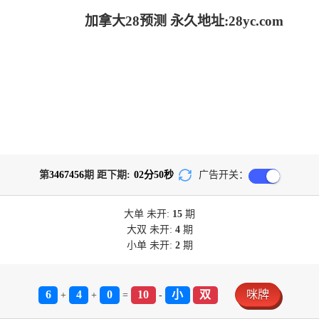
加拿大28预测 永久地址:28yc.com
第
3467456
期 距下期:
02
分
50
秒
广告开关：
大单
未开:
15
期
大双
未开:
4
期
小单
未开:
2
期
6
4
0
10
小
双
咪牌
+
+
=
-