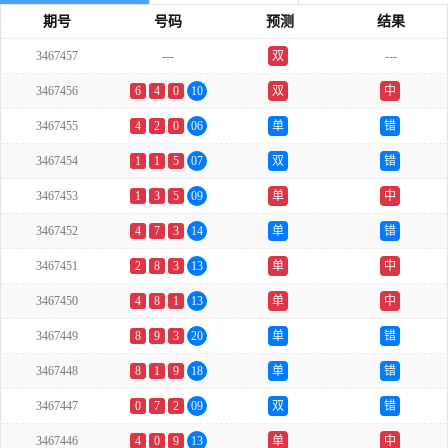
期号
号码
预测
结果
3467457
---
双
---
3467456
6
4
0
10
双
中
3467455
4
2
0
06
单
错
3467454
1
1
5
07
双
错
3467453
1
3
5
09
单
中
3467452
4
7
3
14
单
错
3467451
2
8
3
13
单
中
3467450
4
8
1
13
单
中
3467449
8
9
3
20
单
错
3467448
8
1
9
18
单
错
3467447
0
7
2
09
双
错
3467446
4
0
9
13
单
中