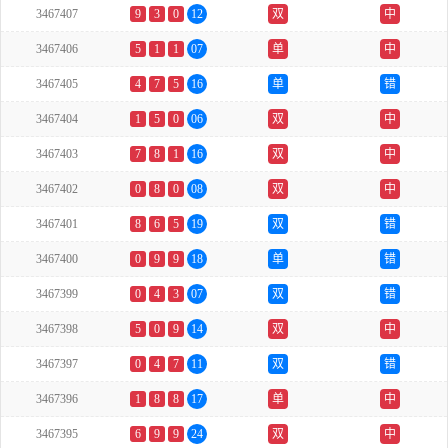
3467407
9
3
0
12
双
中
3467406
5
1
1
07
单
中
3467405
4
7
5
16
单
错
3467404
1
5
0
06
双
中
3467403
7
8
1
16
双
中
3467402
0
8
0
08
双
中
3467401
8
6
5
19
双
错
3467400
0
9
9
18
单
错
3467399
0
4
3
07
双
错
3467398
5
0
9
14
双
中
3467397
0
4
7
11
双
错
3467396
1
8
8
17
单
中
3467395
6
9
9
24
双
中